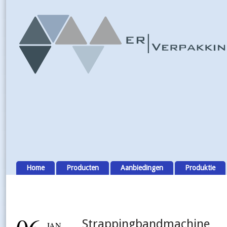
Home
Producten
Aanbiedingen
Produktie
Strappingbandmachine
JAN