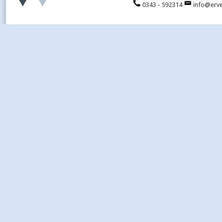
0343 - 592314
info@erve