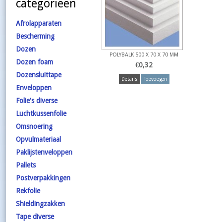
categorieën
Afrolapparaten
Bescherming
Dozen
POLYBALK 500 X 70 X 70 MM
Dozen foam
€
0,32
Dozensluittape
Details
Toevoegen
Enveloppen
Folie's diverse
Luchtkussenfolie
Omsnoering
Opvulmateriaal
Paklijstenveloppen
Pallets
Postverpakkingen
Rekfolie
Shieldingzakken
Tape diverse