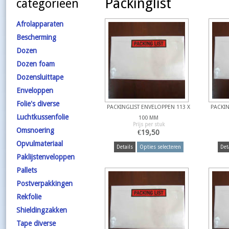
Packinglist
categorieën
Afrolapparaten
Bescherming
Dozen
Dozen foam
Dozensluittape
Enveloppen
Folie's diverse
PACKINGLIST ENVELOPPEN 113 X
PACKIN
Luchtkussenfolie
100 MM
Prijs per stuk
Omsnoering
€
19,50
Opvulmateriaal
Details
Opties selecteren
Det
Paklijstenveloppen
Pallets
Postverpakkingen
Rekfolie
Shieldingzakken
Tape diverse