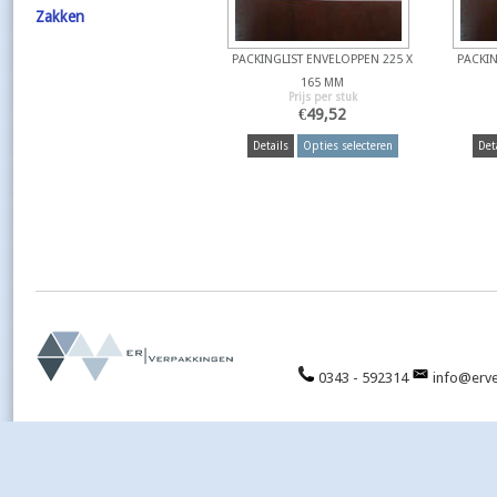
Zakken
PACKINGLIST ENVELOPPEN 225 X
PACKIN
165 MM
Prijs per stuk
€
49,52
Details
Opties selecteren
Det
0343 - 592314
info@erve