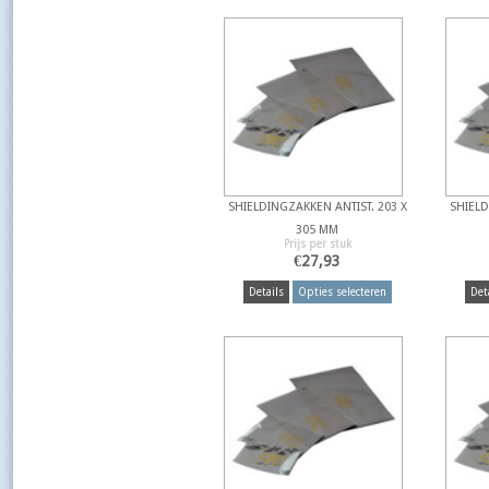
SHIELDINGZAKKEN ANTIST. 203 X
SHIELD
305 MM
Prijs per stuk
€
27,93
Details
Opties selecteren
Det