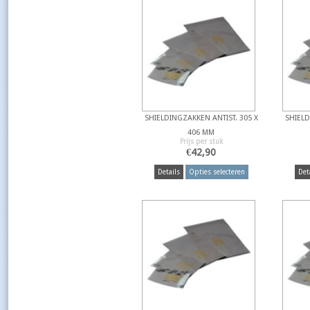
SHIELDINGZAKKEN ANTIST. 305 X
SHIELD
406 MM
Prijs per stuk
€
42,90
Details
Opties selecteren
Det