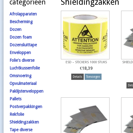
Shieldingzakken
categorieën
Afrolapparaten
Bescherming
Dozen
Dozen foam
Dozensluittape
Enveloppen
Folie's diverse
ESD – STICKERS 1000 STUKS
SHIELD
Luchtkussenfolie
€
18,39
Omsnoering
Details
Toevoegen
Opvulmateriaal
Det
Paklijstenveloppen
Pallets
Postverpakkingen
Rekfolie
Shieldingzakken
Tape diverse