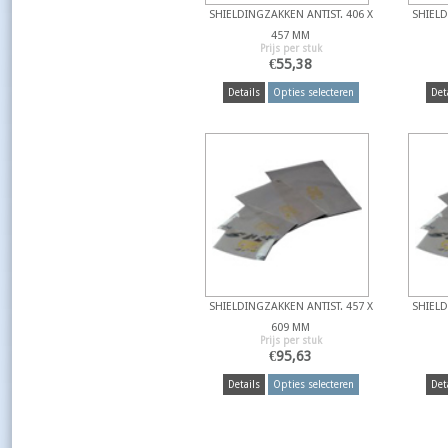
SHIELDINGZAKKEN ANTIST. 406 X
SHIELD
457 MM
Prijs per stuk
€
55,38
Details
Opties selecteren
Det
SHIELDINGZAKKEN ANTIST. 457 X
SHIELD
609 MM
Prijs per stuk
€
95,63
Details
Opties selecteren
Det