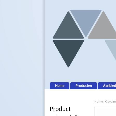
Home
Producten
Aanbied
Home
›
Opvulma
Product