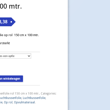
00 mtr.
8,38
lie op rol 150 cm x 100 mtr.
ersterkt
ie
an winkelwagen
enfolie rol 150 cm x 100 mtr.
.
Categories:
Luchtkussenfolie
,
Luchtkussenfolie
,
ie
,
Op rol
,
Opvulmateriaal
.