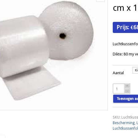
cm x 1
Prijs:
€
6
Luchtkussenfo
Dikte: 80 my v
Aantal
Luchtkussenfol
rol
150
Toevoegen a
cm
x
100
SKU:
Luchtkuss
mtr.
Bescherming
,
aantal
Luchtkussenfol