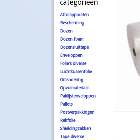
categorieën
Afrolapparaten
Bescherming
Dozen
Dozen foam
Dozensluittape
Enveloppen
Folie's diverse
Luchtkussenfolie
Omsnoering
Opvulmateriaal
Paklijstenveloppen
Pallets
Postverpakkingen
Rekfolie
Shieldingzakken
Tape diverse