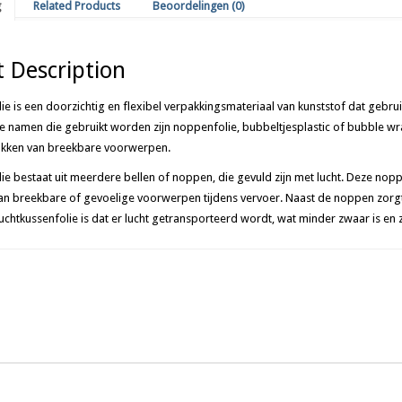
g
Related Products
Beoordelingen (0)
 Description
ie is een doorzichtig en flexibel verpakkingsmateriaal van kunststof dat geb
 namen die gebruikt worden zijn noppenfolie, bubbeltjesplastic of bubble wra
akken van breekbare voorwerpen.
ie bestaat uit meerdere bellen of noppen, die gevuld zijn met lucht. Deze no
n breekbare of gevoelige voorwerpen tijdens vervoer. Naast de noppen zorgt 
uchtkussenfolie is dat er lucht getransporteerd wordt, wat minder zwaar is en z