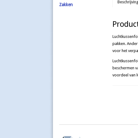
Beschrijvin
Zakken
Product
Luchtkussenfol
pakken. Andere
voor het verp
Luchtkussenfol
beschermen va
voordeel van l