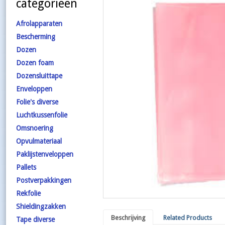
categorieën
Afrolapparaten
Bescherming
Dozen
Dozen foam
Dozensluittape
Enveloppen
Folie's diverse
Luchtkussenfolie
Omsnoering
Opvulmateriaal
Paklijstenveloppen
Pallets
Postverpakkingen
Rekfolie
Shieldingzakken
Beschrijving
Related Products
Tape diverse