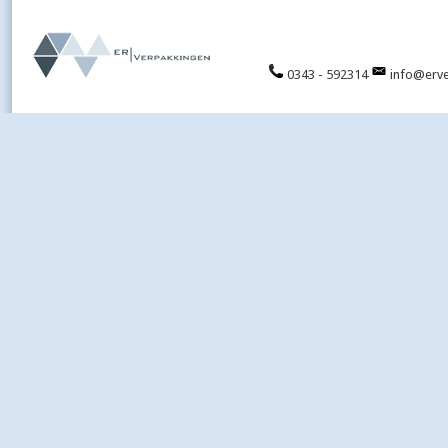
0343 - 592314
info@erve