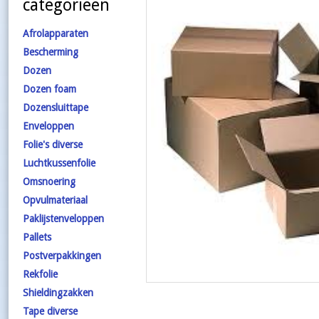
categorieën
Afrolapparaten
Bescherming
Dozen
Dozen foam
Dozensluittape
Enveloppen
Folie's diverse
Luchtkussenfolie
Omsnoering
Opvulmateriaal
Paklijstenveloppen
Pallets
Postverpakkingen
Rekfolie
Shieldingzakken
Tape diverse