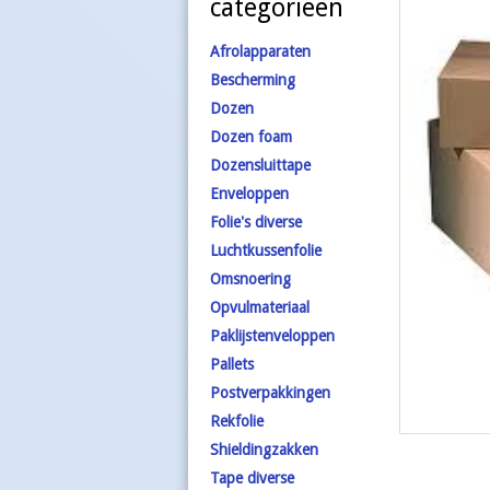
categorieën
Afrolapparaten
Bescherming
Dozen
Dozen foam
Dozensluittape
Enveloppen
Folie's diverse
Luchtkussenfolie
Omsnoering
Opvulmateriaal
Paklijstenveloppen
Pallets
Postverpakkingen
Rekfolie
Shieldingzakken
Tape diverse