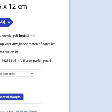
5 x 12 cm
,44
 enkele golf
bruin
3 mm
op voor afwijkende maten of aantallen
me 100 stuks
-592314 of info@erverpakkingen.nl
an winkelwagen
ies:
Dozen
,
Enkele golf bruin
.