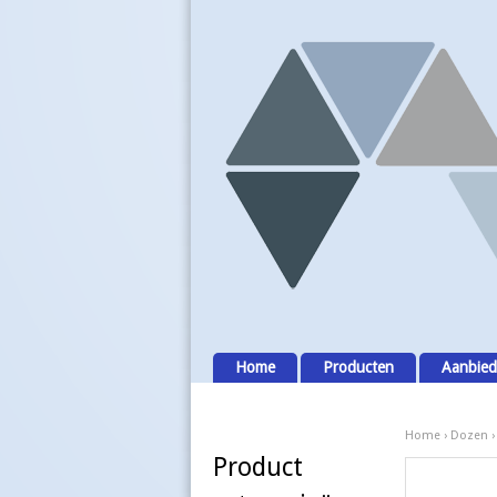
Home
Producten
Aanbied
Home
›
Dozen
Product