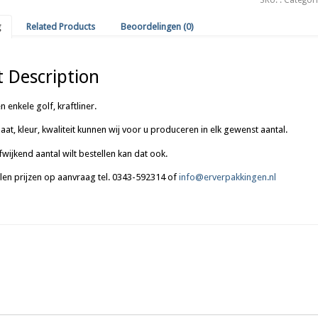
15
x
g
Related Products
Beoordelingen (0)
12
cm
aantal
 Description
enkele golf, kraftliner.
aat, kleur, kwaliteit kunnen wij voor u produceren in elk gewenst aantal.
fwijkend aantal wilt bestellen kan dat ook.
len prijzen op aanvraag tel. 0343-592314 of
info@erverpakkingen.nl