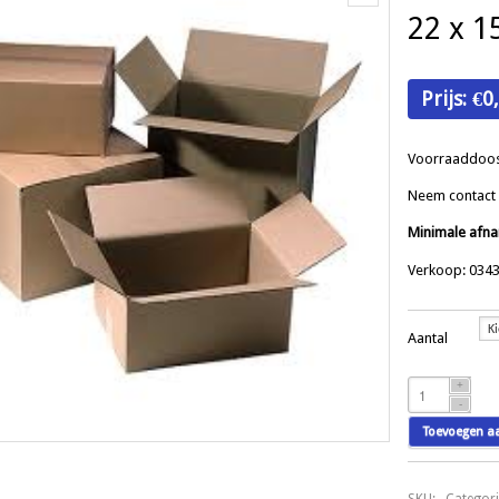
22 x 1
Prijs:
€
0
Voorraaddoos,
Neem contact 
Minimale afna
Verkoop: 0343
Aantal
Doos
enkele
golf
Toevoegen a
bruin
22
x
SKU:
.
Categor