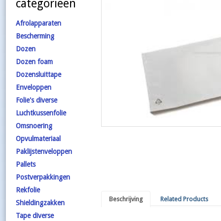
categorieën
Afrolapparaten
Bescherming
Dozen
Dozen foam
Dozensluittape
Enveloppen
Folie's diverse
Luchtkussenfolie
Omsnoering
Opvulmateriaal
Paklijstenveloppen
Pallets
Postverpakkingen
Rekfolie
Beschrijving
Related Products
Shieldingzakken
Tape diverse