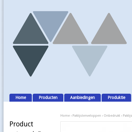
Home
Producten
Aanbiedingen
Produktie
Home
›
Paklijstenveloppen
›
Onbedrukt
› Pakli
Product