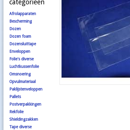
categorieën
Afrolapparaten
Bescherming
Dozen
Dozen foam
Dozensluittape
Enveloppen
Folie's diverse
Luchtkussenfolie
Omsnoering
Opvulmateriaal
Paklijstenveloppen
Pallets
Postverpakkingen
Rekfolie
Shieldingzakken
Tape diverse