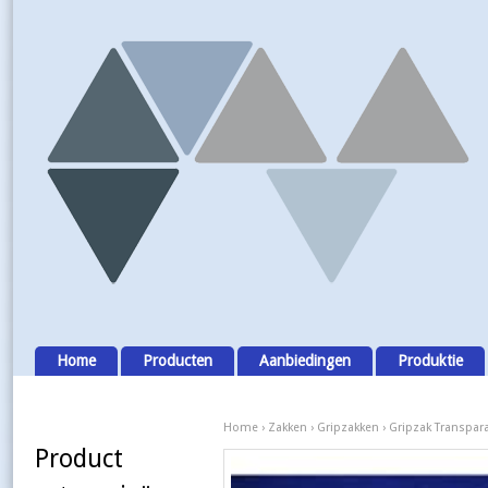
Home
Producten
Aanbiedingen
Produktie
Home
›
Zakken
›
Gripzakken
› Gripzak Transpar
Product