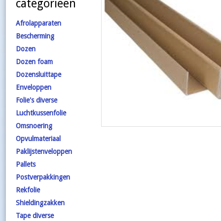
categorieën
Afrolapparaten
Bescherming
Dozen
Dozen foam
Dozensluittape
Enveloppen
Folie's diverse
Luchtkussenfolie
Omsnoering
Opvulmateriaal
Paklijstenveloppen
Pallets
Postverpakkingen
Rekfolie
Shieldingzakken
Tape diverse