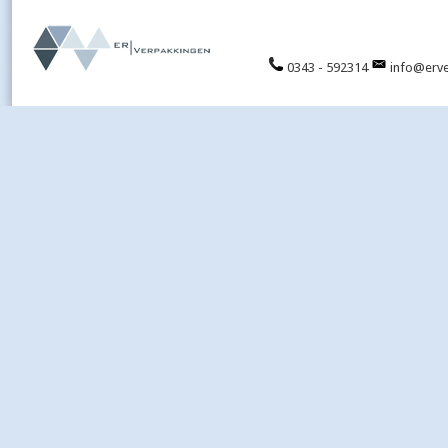
0343 - 592314
info@erve