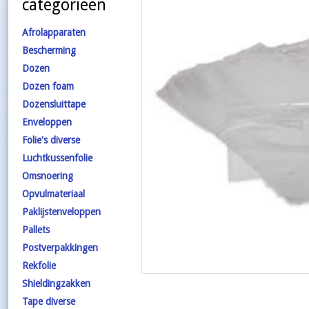
categorieën
Afrolapparaten
Bescherming
Dozen
Dozen foam
Dozensluittape
Enveloppen
Folie's diverse
Luchtkussenfolie
Omsnoering
Opvulmateriaal
Paklijstenveloppen
Pallets
Postverpakkingen
Rekfolie
Shieldingzakken
Tape diverse