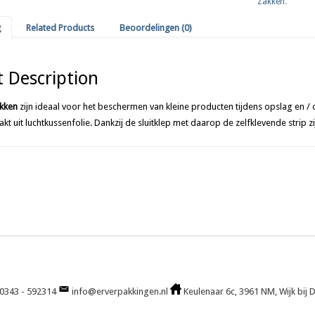
Zakken
.
g
Related Products
Beoordelingen (0)
 Description
kken
zijn ideaal voor het beschermen van kleine producten tijdens opslag en / o
kt uit luchtkussenfolie. Dankzij de sluitklep met daarop de zelfklevende strip zi
0343 - 592314
info@erverpakkingen.nl
Keulenaar 6c, 3961 NM, Wijk b