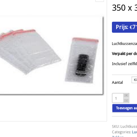
350 x
Prijs:
€
7
Luchtkussenz
Verpakt per d
Inclusief zelf
Aantal
Luchtkussenza
Multiflex
350
Toevoegen a
x
350
mm
SKU:
Luchtkuss
aantal
Categories:
Lu