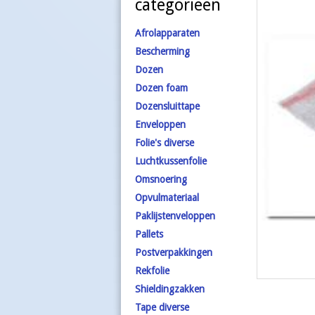
categorieën
Afrolapparaten
Bescherming
Dozen
Dozen foam
Dozensluittape
Enveloppen
Folie's diverse
Luchtkussenfolie
Omsnoering
Opvulmateriaal
Paklijstenveloppen
Pallets
Postverpakkingen
Rekfolie
Shieldingzakken
Tape diverse