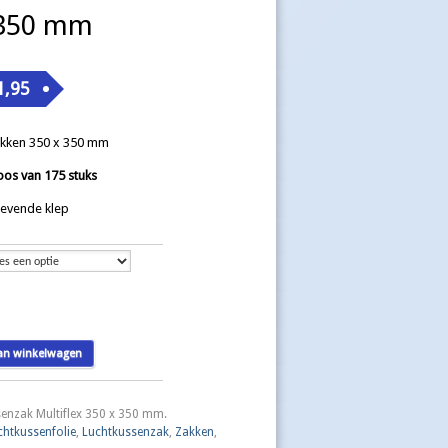
 350 mm
1,95
akken 350 x 350 mm
oos van 175 stuks
klevende klep
k
an winkelwagen
enzak Multiflex 350 x 350 mm
.
chtkussenfolie
,
Luchtkussenzak
,
Zakken
,