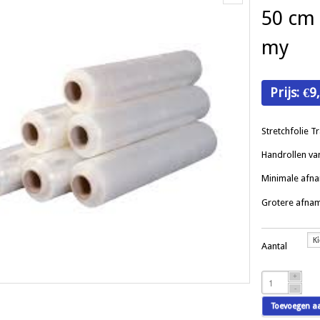
50 cm 
my
Prijs:
€
9
Stretchfolie T
Handrollen van
Minimale afna
Grotere afnam
Aantal
Stretchfolie
transparant
50
Toevoegen a
cm