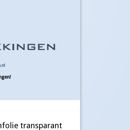
.nl
ngen!
hfolie transparant