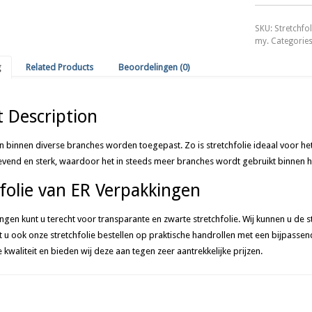
x
300
SKU:
Stretchfo
mtr.
my
.
Categorie
dikte
20
g
Related Products
Beoordelingen (0)
my
aantal
 Description
an binnen diverse branches worden toegepast. Zo is stretchfolie ideaal voor het
klevend en sterk, waardoor het in steeds meer branches wordt gebruikt binnen 
folie van ER Verpakkingen
ingen kunt u terecht voor transparante en zwarte stretchfolie. Wij kunnen u de
 u ook onze stretchfolie bestellen op praktische handrollen met een bijpassend
waliteit en bieden wij deze aan tegen zeer aantrekkelijke prijzen.