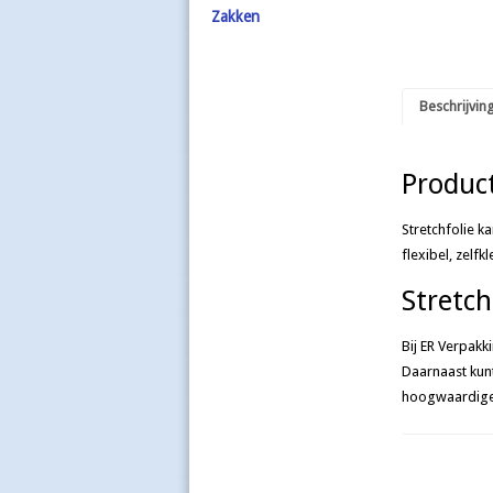
Zakken
Beschrijvin
Product
Stretchfolie k
flexibel, zelf
Stretch
Bij ER Verpakk
Daarnaast kunt
hoogwaardige k