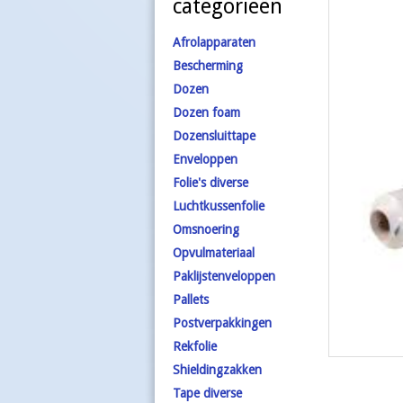
categorieën
Afrolapparaten
Bescherming
Dozen
Dozen foam
Dozensluittape
Enveloppen
Folie's diverse
Luchtkussenfolie
Omsnoering
Opvulmateriaal
Paklijstenveloppen
Pallets
Postverpakkingen
Rekfolie
Shieldingzakken
Tape diverse