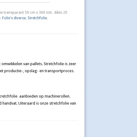
lie transparant 50 cm x 300 mtr. dikte 20
s:
Folie's diverse
,
Stretchfolie
.
 omwikkelen van pallets. Stretchfolie is zeer
het productie-, opslag- en transportproces.
 stretchfolie aanbieden op machinerollen.
 handvat. Uiteraard is onze stretchfolie van