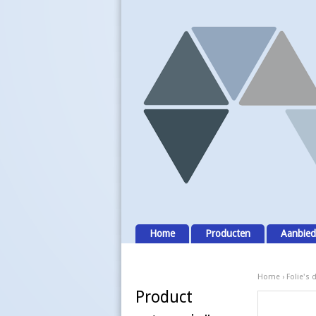
Home
Producten
Aanbied
Home
›
Folie's 
Product