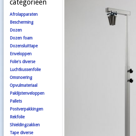
categorieën
Afrolapparaten
Bescherming
Dozen
Dozen foam
Dozensluittape
Enveloppen
Folie's diverse
Luchtkussenfolie
Omsnoering
Opvulmateriaal
Paklijstenveloppen
Pallets
Postverpakkingen
Rekfolie
Shieldingzakken
Tape diverse