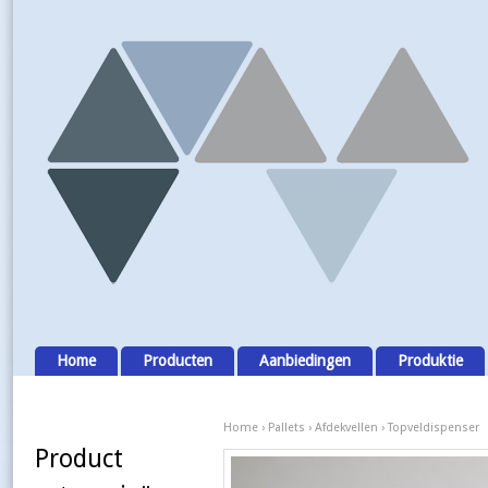
Home
Producten
Aanbiedingen
Produktie
Home
›
Pallets
›
Afdekvellen
› Topveldispenser
Product