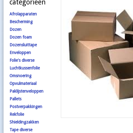
categorieën
Afrolapparaten
Bescherming
Dozen
Dozen foam
Dozensluittape
Enveloppen
Folie's diverse
Luchtkussenfolie
Omsnoering
Opvulmateriaal
Paklijstenveloppen
Pallets
Postverpakkingen
Rekfolie
Shieldingzakken
Tape diverse