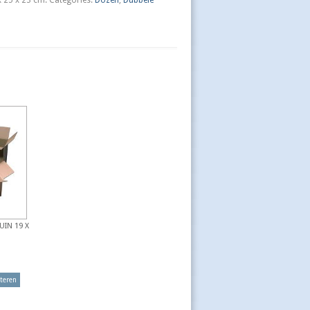
IN 19 X
teren