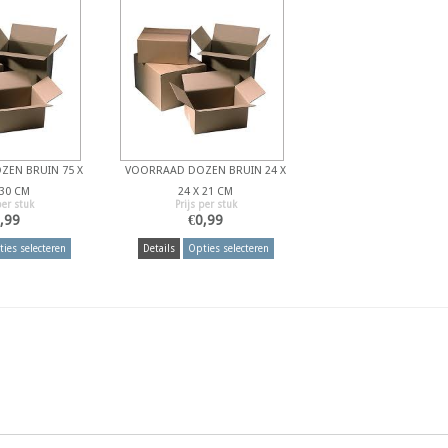
EN BRUIN 75 X
VOORRAAD DOZEN BRUIN 24 X
 30 CM
24 X 21 CM
per stuk
Prijs per stuk
,99
€
0,99
ies selecteren
Details
Opties selecteren