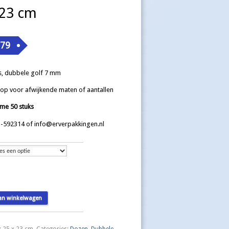
 23 cm
,79
, dubbele golf 7 mm
op voor afwijkende maten of aantallen
me 50 stuks
-592314 of info@erverpakkingen.nl
an winkelwagen
 25 x 23 cm
.
Categories:
Dozen
,
Dubbele