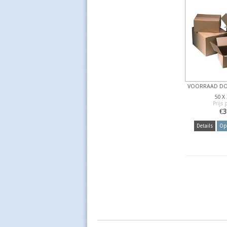
VOORRAAD DOZ
50 X
Prijs 
€
3
Details
Opt