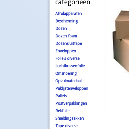
categorieën
Afrolapparaten
Bescherming
Dozen
Dozen foam
Dozensluittape
Enveloppen
Folie's diverse
Luchtkussenfolie
Omsnoering
Opvulmateriaal
Paklijstenveloppen
Pallets
Postverpakkingen
Rekfolie
Shieldingzakken
Tape diverse