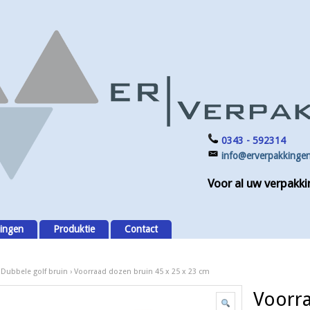
0343 - 592314
info@erverpakkingen
Voor al uw verpakki
ingen
Produktie
Contact
›
Dubbele golf bruin
› Voorraad dozen bruin 45 x 25 x 23 cm
Voorra