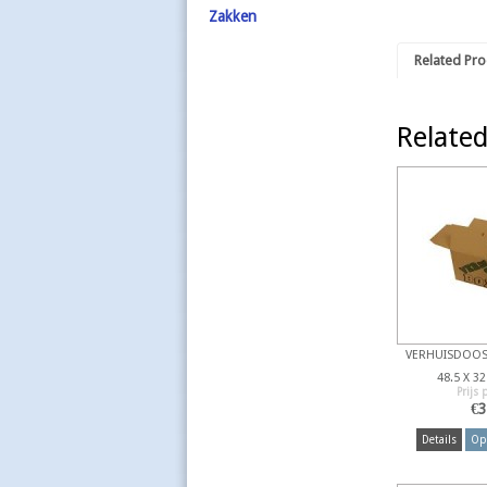
Zakken
Related Pro
Related
VERHUISDOOS
48.5 X 3
Prijs 
€
3
Details
Opt