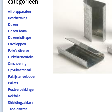
categorieën
Afrolapparaten
Bescherming
Dozen
Dozen foam
Dozensluittape
Enveloppen
Folie's diverse
Luchtkussenfolie
Omsnoering
Opvulmateriaal
Paklijstenveloppen
Pallets
Postverpakkingen
Rekfolie
Shieldingzakken
Tape diverse