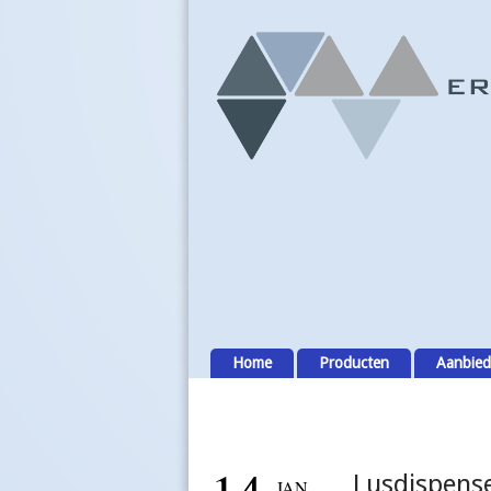
Home
Producten
Aanbied
Lusdispens
JAN