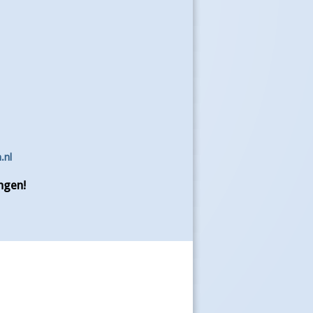
.nl
ngen!