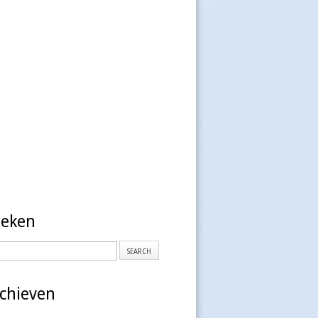
oeken
chieven