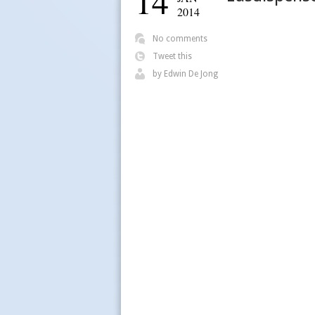
14
2014
No comments
Tweet this
by
Edwin De Jong