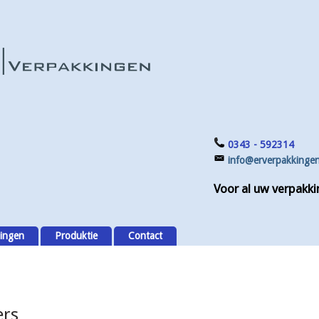
0343 - 592314
info@erverpakkingen
Voor al uw verpakki
ingen
Produktie
Contact
ers