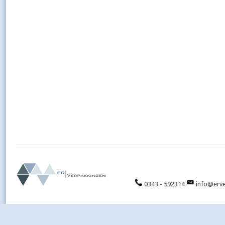
0343 - 592314
info@erve