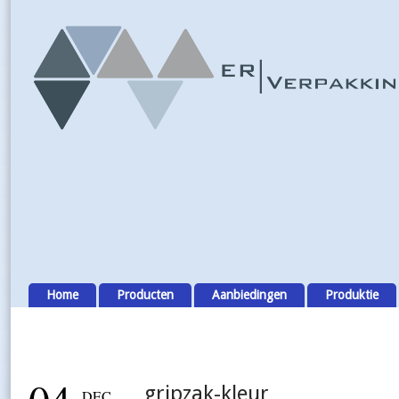
Home
Producten
Aanbiedingen
Produktie
gripzak-kleur
DEC