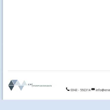
0343 - 592314
info@erve