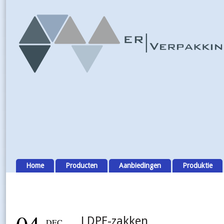
Home
Producten
Aanbiedingen
Produktie
LDPE-zakken
DEC