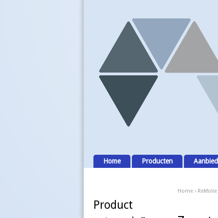
Home
Producten
Aanbied
Home
›
Rekfolie
Product