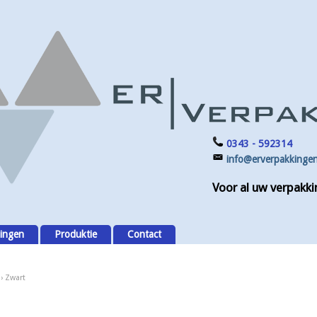
0343 - 592314
info@erverpakkingen
Voor al uw verpakki
ingen
Produktie
Contact
› Zwart