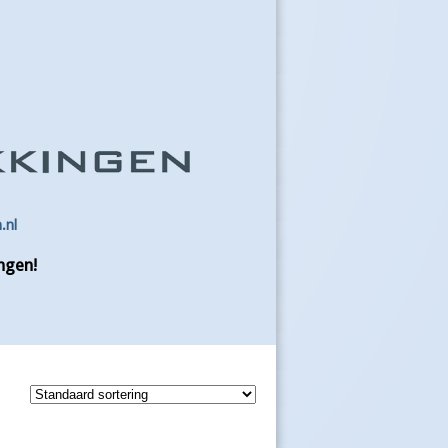
.nl
ngen!