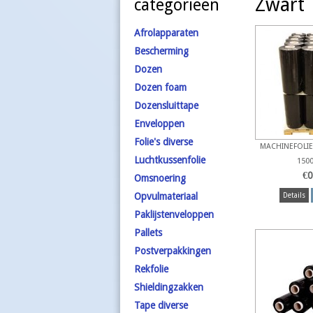
Zwart
categorieën
Afrolapparaten
Bescherming
Dozen
Dozen foam
Dozensluittape
Enveloppen
Folie's diverse
MACHINEFOLIE
Luchtkussenfolie
1500
€
0
Omsnoering
Opvulmateriaal
Details
Paklijstenveloppen
Pallets
Postverpakkingen
Rekfolie
Shieldingzakken
Tape diverse