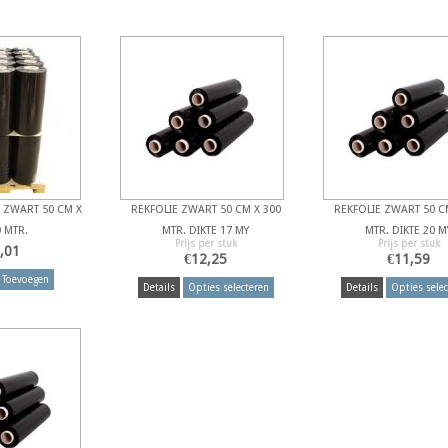
 ZWART 50 CM X
REKFOLIE ZWART 50 CM X 300
REKFOLIE ZWART 50 C
 MTR.
MTR. DIKTE 17 MY
MTR. DIKTE 20 M
Prijs per stuk
Prijs per stuk
,01
€
12,25
€
11,59
Toevoegen
Details
Opties selecteren
Details
Opties selec