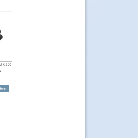
M X 300
Y
teren