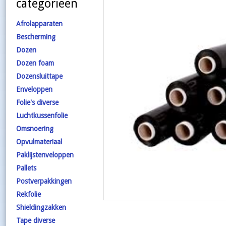
categorieën
Afrolapparaten
Bescherming
Dozen
Dozen foam
Dozensluittape
Enveloppen
Folie's diverse
Luchtkussenfolie
Omsnoering
Opvulmateriaal
Paklijstenveloppen
Pallets
Postverpakkingen
Rekfolie
Shieldingzakken
Tape diverse