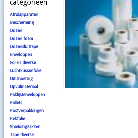
categorieën
Afrolapparaten
Bescherming
Dozen
Dozen foam
Dozensluittape
Enveloppen
Folie's diverse
Luchtkussenfolie
Omsnoering
Opvulmateriaal
Paklijstenveloppen
Pallets
Postverpakkingen
Rekfolie
Shieldingzakken
Tape diverse