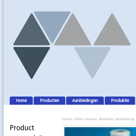
Home
Producten
Aanbiedingen
Produktie
Home
›
Folie's diverse
›
Buisfolie
› Buisfolie op
Product