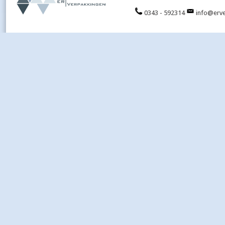
0343 - 592314
info@erve