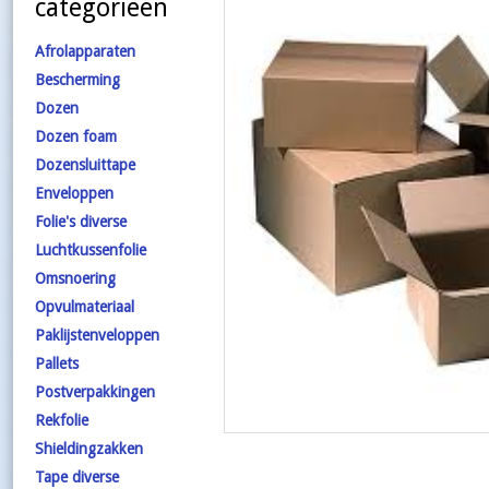
categorieën
Afrolapparaten
Bescherming
Dozen
Dozen foam
Dozensluittape
Enveloppen
Folie's diverse
Luchtkussenfolie
Omsnoering
Opvulmateriaal
Paklijstenveloppen
Pallets
Postverpakkingen
Rekfolie
Shieldingzakken
Tape diverse