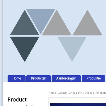
Home
Producten
Aanbiedingen
Produktie
Home
›
Zakken
›
Gripzakken
› Gripzak Transpar
Product